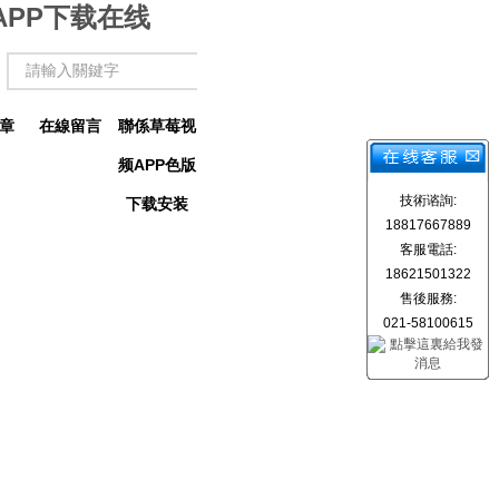
APP下载在线
章
在線留言
聯係草莓视
频APP色版
技術谘詢:
下载安装
18817667889
客服電話:
18621501322
售後服務:
021-58100615